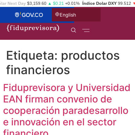
lar Next Day
$3,159.60
▲ $0.21
+0.01%
Índice Dolar DXY
99.512
▼ 
English
Etiqueta:
productos
financieros
Fiduprevisora y Universidad
EAN firman convenio de
cooperación paradesarrollo
e innovación en el sector
financiero