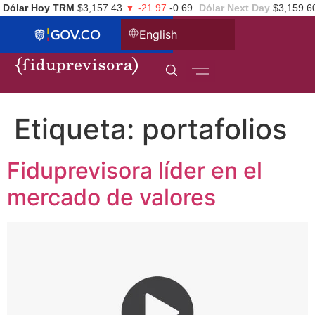
Dólar Hoy TRM
$3,157.43
▼ -21.97
-0.69
Dólar Next Day
$3,159.6
English
Etiqueta:
portafolios
Fiduprevisora líder en el
mercado de valores