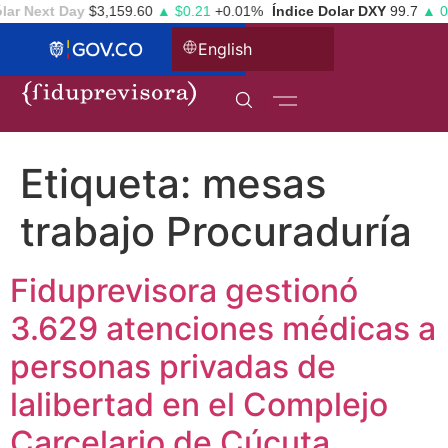
ar Next Day
$3,159.60
▲ $0.21
+0.01%
Índice Dolar DXY
99.7
▲ 0.
English
Etiqueta:
mesas
trabajo Procuraduría
Fiduprevisora gestionó
3.629 atenciones médicas a
personas privadas de
lalibertad en el Complejo
Carcelario de Cúcuta