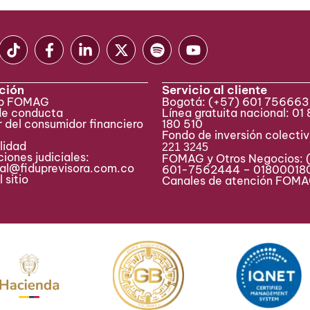
ción
Servicio al cliente
eb FOMAG
Bogotá:
(+57) 601 75666
de conducta
Línea gratuita nacional: 01
 del consumidor financiero
180 510
Fondo de inversión colecti
lidad
221 3245
iones judiciales:
FOMAG y Otros Negocios: 
ial@fiduprevisora.com.co
601-7562444 – 01800018
 sitio
Canales de atención FO