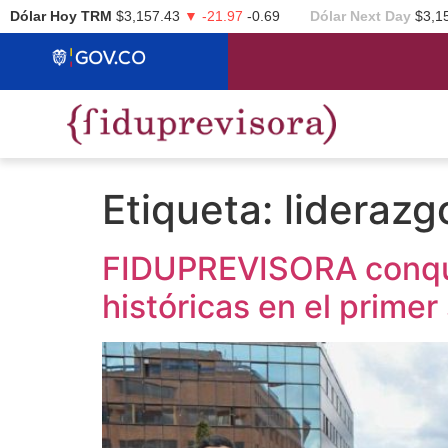
Dólar Hoy TRM
$3,157.43
▼ -21.97
-0.69
Dólar Next Day
$3,1
Etiqueta:
liderazg
FIDUPREVISORA conquis
históricas en el prime