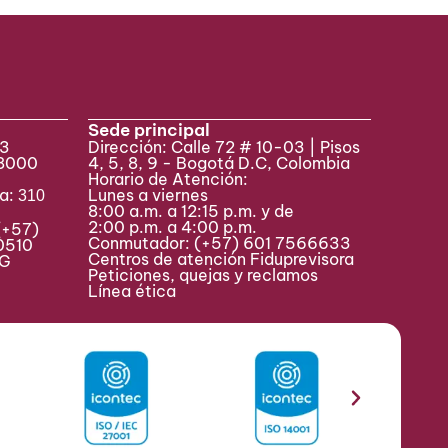
Sede principal
33
Dirección: Calle 72 # 10-03 | Pisos
 8000
4, 5, 8, 9 - Bogotá D.C, Colombia
Horario de Atención:
va:
Lunes a viernes
310
8:00 a.m. a 12:15 p.m. y de
2:00 p.m. a 4:00 p.m.
(+57)
Conmutador:
(+57) 601 7566633
0510
Centros de atención Fiduprevisora
MAG
Peticiones, quejas y reclamos
Línea ética