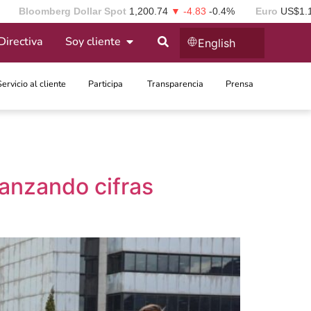
Bloomberg Dollar Spot
1,200.74
▼ -4.83
-0.4%
Euro
US$1.
Directiva
Soy cliente
English
Servicio al cliente
Participa ​
Transparencia
Prensa
anzando cifras