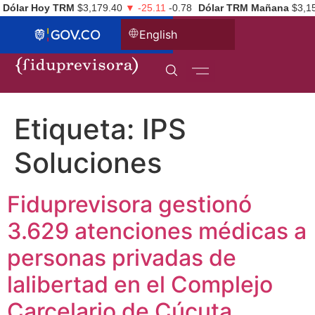
Dólar Hoy TRM
$3,179.40
▼ -25.11
-0.78
Dólar TRM Mañana
$3,1
English
Etiqueta:
IPS
Soluciones
Fiduprevisora gestionó
3.629 atenciones médicas a
personas privadas de
lalibertad en el Complejo
Carcelario de Cúcuta