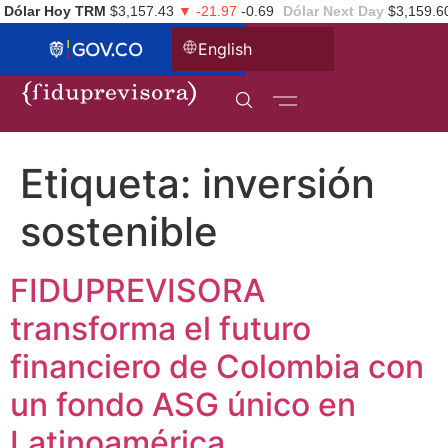
Dólar Hoy TRM
$3,157.43
▼ -21.97
-0.69
Dólar Next Day
$3,159.6
English
Etiqueta:
inversión
sostenible
FIDUPREVISORA
transforma el futuro
financiero de Colombia con
un fondo ASG único en
Latinoamérica