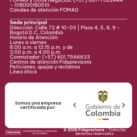
FOMAG y Otros Negocios: (+57) 601-7562444
– 018000180510
Canales de atención FOMAG
Sede principal
Dirección: Calle 72 # 10-03 | Pisos 4, 5, 8, 9 -
Bogotá D.C, Colombia
Horario de Atención:
Lunes a viernes
8:00 a.m. a 12:15 p.m. y de
2:00 p.m. a 4:00 p.m.
Conmutador:
(+57) 601 7566633
Centros de atención Fiduprevisora
Peticiones, quejas y reclamos
Línea ética
Somos una empresa
certificada por:
© 2026 Fiduprevisora -
Todos los
derechos reservados.