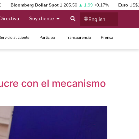
%
Bloomberg Dollar Spot
1,205.50
▲ 1.99
+0.17%
Euro
US$
Directiva
Soy cliente
English
Servicio al cliente
Participa ​
Transparencia
Prensa
Sucre con el mecanismo