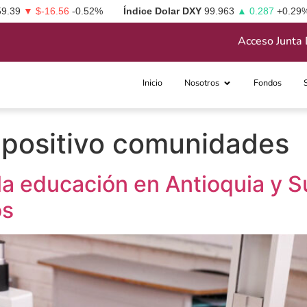
59.39
▼ $-16.56
-0.52%
Índice Dolar DXY
99.963
▲ 0.287
+0.29
Acceso Junta 
Inicio
Nosotros
Fondos
 positivo comunidades
 la educación en Antioquia y 
os