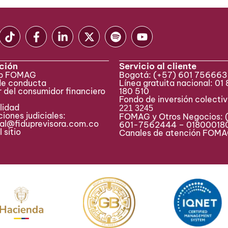
ción
Servicio al cliente
eb FOMAG
Bogotá:
(+57) 601 75666
de conducta
Línea gratuita nacional: 01
 del consumidor financiero
180 510
Fondo de inversión colecti
lidad
221 3245
iones judiciales:
FOMAG y Otros Negocios: 
ial@fiduprevisora.com.co
601-7562444 – 01800018
 sitio
Canales de atención FO