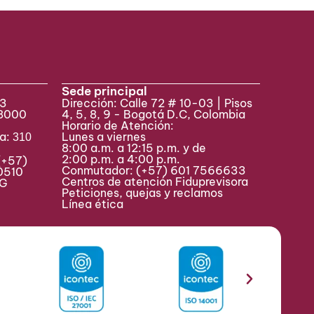
Sede principal
33
Dirección: Calle 72 # 10-03 | Pisos
 8000
4, 5, 8, 9 - Bogotá D.C, Colombia
Horario de Atención:
va:
Lunes a viernes
310
8:00 a.m. a 12:15 p.m. y de
2:00 p.m. a 4:00 p.m.
(+57)
Conmutador:
(+57) 601 7566633
0510
Centros de atención Fiduprevisora
MAG
Peticiones, quejas y reclamos
Línea ética