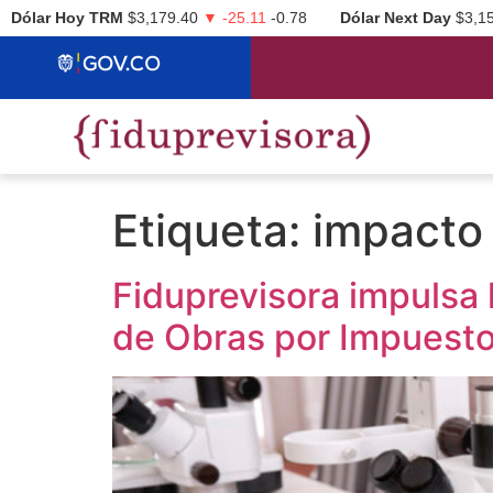
Dólar Hoy TRM
$3,179.40
▼ -25.11
-0.78
Dólar Next Day
$3,1
Etiqueta:
impacto
Fiduprevisora impulsa
de Obras por Impuest