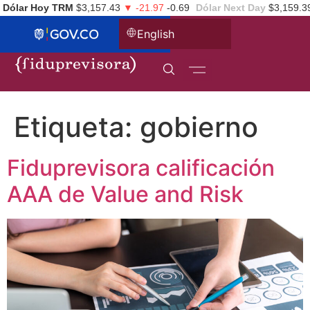
Dólar Hoy TRM
$3,157.43
▼ -21.97
-0.69
Dólar Next Day
$3,159.3
English
Etiqueta:
gobierno
Fiduprevisora calificación
AAA de Value and Risk