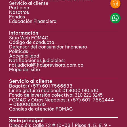
Servicio al cliente
Participa ​
Nosotros
Fondos
Educación Financiera
Información
Sitio Web FOMAG
Código de conducta
Defensor del consumidor financiero
Políticas
Accesibilidad
Notificaciones judiciales:
notjudicial@fiduprevisora.com.co
Mapa del sitio
Servicio al cliente
Bogotá:
(+57) 601 7566633
Línea gratuita nacional: 01 8000 180 510
Fondo de inversión colectiva:
310 221 3245
FOMAG y Otros Negocios: (+57) 601-7562444
– 018000180510
Canales de atención FOMAG
Sede principal
Dirección: Calle 72 # 10-03 | Pisos 4, 5, 8, 9 -