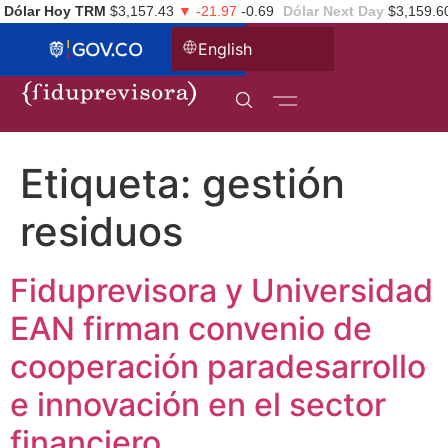
Dólar Hoy TRM
$3,157.43
▼ -21.97
-0.69
Dólar Next Day
$3,159.6
English
Etiqueta:
gestión
residuos
Fiduprevisora y Universidad
EAN firman convenio de
cooperación paradesarrollo
e innovación en el sector
financiero