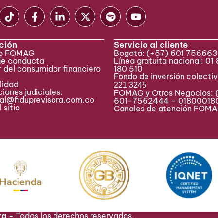
ción
Servicio al cliente
eb FOMAG
Bogotá:
(+57) 601 75666
de conducta
Línea gratuita nacional: 01
 del consumidor financiero
180 510
Fondo de inversión colecti
lidad
221 3245
iones judiciales:
FOMAG y Otros Negocios: 
ial@fiduprevisora.com.co
601-7562444 – 01800018
 sitio
Canales de atención FO
ra -
Todos los derechos reservados.