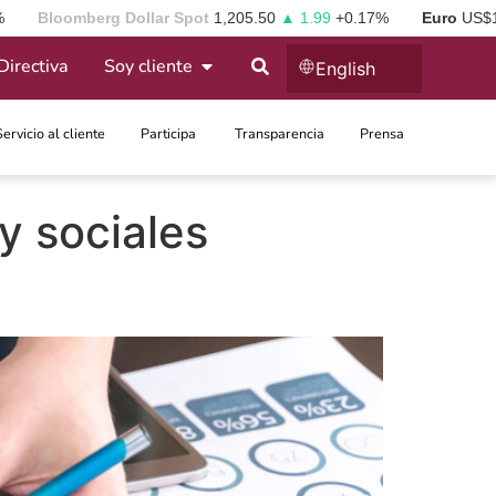
%
Bloomberg Dollar Spot
1,205.50
▲ 1.99
+0.17%
Euro
US$
Directiva
Soy cliente
English
Servicio al cliente
Participa ​
Transparencia
Prensa
y sociales