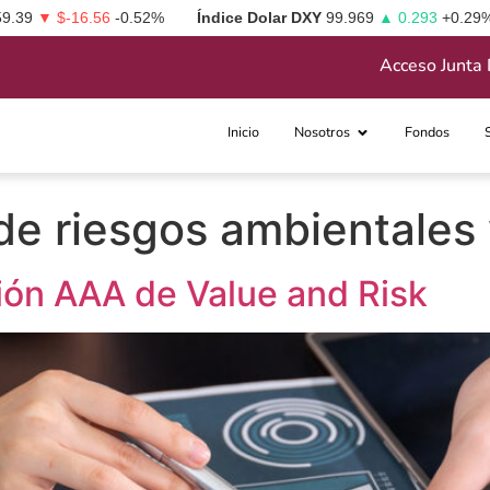
59.39
▼ $-16.56
-0.52%
Índice Dolar DXY
99.969
▲ 0.293
+0.29
Acceso Junta 
Inicio
Nosotros
Fondos
de riesgos ambientales 
ción AAA de Value and Risk