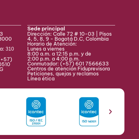
Sede principal
33
Dirección: Calle 72 # 10-03 | Pisos
 8000
4, 5, 8, 9 - Bogotá D.C, Colombia
Horario de Atención:
va:
Lunes a viernes
310
8:00 a.m. a 12:15 p.m. y de
2:00 p.m. a 4:00 p.m.
(+57)
Conmutador:
(+57) 601 7566633
0510
Centros de atención Fiduprevisora
MAG
Peticiones, quejas y reclamos
Línea ética