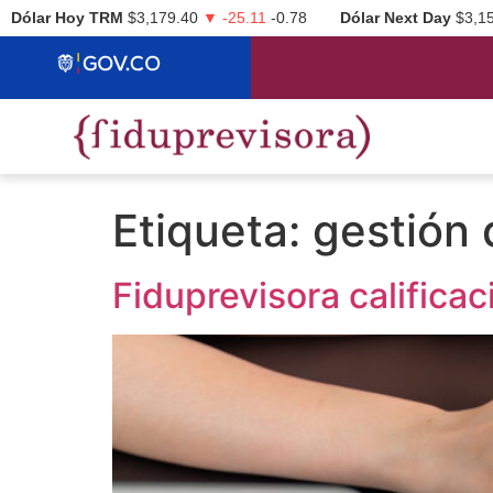
Dólar Hoy TRM
$3,179.40
▼ -25.11
-0.78
Dólar Next Day
$3,1
Etiqueta:
gestión 
Fiduprevisora califica