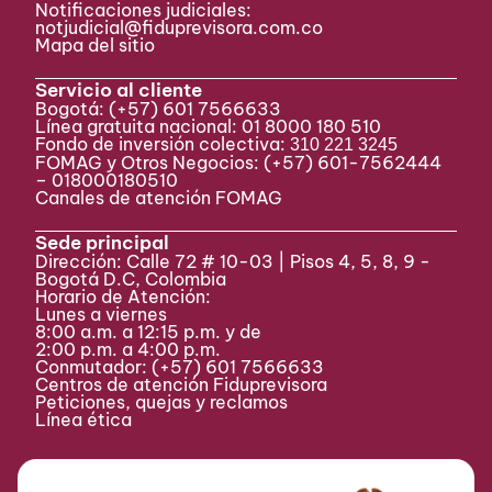
Notificaciones judiciales:
notjudicial@fiduprevisora.com.co
Mapa del sitio
Servicio al cliente
Bogotá:
(+57) 601 7566633
Línea gratuita nacional: 01 8000 180 510
Fondo de inversión colectiva:
310 221 3245
FOMAG y Otros Negocios: (+57) 601-7562444
– 018000180510
Canales de atención FOMAG
Sede principal
Dirección: Calle 72 # 10-03 | Pisos 4, 5, 8, 9 -
Bogotá D.C, Colombia
Horario de Atención:
Lunes a viernes
8:00 a.m. a 12:15 p.m. y de
2:00 p.m. a 4:00 p.m.
Conmutador:
(+57) 601 7566633
Centros de atención Fiduprevisora
Peticiones, quejas y reclamos
Línea ética