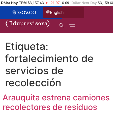
Dólar Hoy TRM
$3,157.43
▼ -21.97
-0.69
Dólar Next Day
$3,159.6
English
Etiqueta:
fortalecimiento de
servicios de
recolección
Arauquita estrena camiones
recolectores de residuos