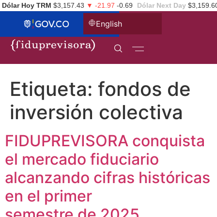
Dólar Hoy TRM
$3,157.43
▼ -21.97
-0.69
Dólar Next Day
$3,159.6
English
Etiqueta:
fondos de
inversión colectiva
FIDUPREVISORA conquista
el mercado fiduciario
alcanzando cifras históricas
en el primer
semestre de 2025