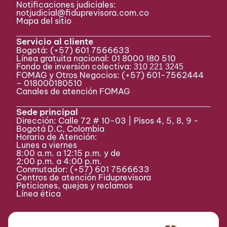
Notificaciones judiciales:
notjudicial@fiduprevisora.com.co
Mapa del sitio
Servicio al cliente
Bogotá:
(+57) 601 7566633
Línea gratuita nacional: 01 8000 180 510
Fondo de inversión colectiva:
310 221 3245
FOMAG y Otros Negocios: (+57) 601-7562444
– 018000180510
Canales de atención FOMAG
Sede principal
Dirección: Calle 72 # 10-03 | Pisos 4, 5, 8, 9 -
Bogotá D.C, Colombia
Horario de Atención:
Lunes a viernes
8:00 a.m. a 12:15 p.m. y de
2:00 p.m. a 4:00 p.m.
Conmutador:
(+57) 601 7566633
Centros de atención Fiduprevisora
Peticiones, quejas y reclamos
Línea ética