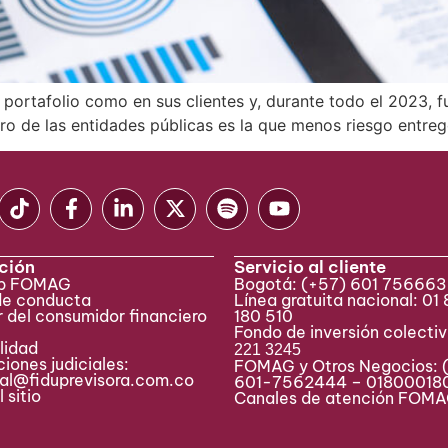
l portafolio como en sus clientes y, durante todo el 2023,
ntro de las entidades públicas es la que menos riesgo entreg
ción
Servicio al cliente
eb FOMAG
Bogotá:
(+57) 601 75666
de conducta
Línea gratuita nacional: 01
 del consumidor financiero
180 510
Fondo de inversión colecti
lidad
221 3245
iones judiciales:
FOMAG y Otros Negocios: 
ial@fiduprevisora.com.co
601-7562444 – 01800018
 sitio
Canales de atención FO