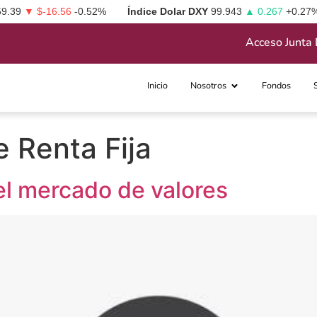
59.39
▼ $-16.56
-0.52%
Índice Dolar DXY
99.943
▲ 0.267
+0.27
Acceso Junta 
Inicio
Nosotros
Fondos
 Renta Fija
 el mercado de valores