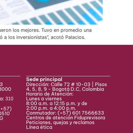
 fueron los mejores. Tuvo en promedio una
ó a los inversionistas”, acotó Palacios.
Sede principal
33
Dirección: Calle 72 # 10-03 | Pisos
 8000
4, 5, 8, 9 - Bogotá D.C, Colombia
Horario de Atención:
va:
Lunes a viernes
310
8:00 a.m. a 12:15 p.m. y de
2:00 p.m. a 4:00 p.m.
(+57)
Conmutador:
(+57) 601 7566633
0510
Centros de atención Fiduprevisora
MAG
Peticiones, quejas y reclamos
Línea ética