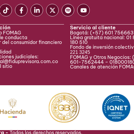
ción
Servicio al cliente
eb FOMAG
Bogotá:
(+57) 601 75666
de conducta
Línea gratuita nacional: 01
 del consumidor financiero
180 510
Fondo de inversión colecti
lidad
221 3245
iones judiciales:
FOMAG y Otros Negocios: 
ial@fiduprevisora.com.co
601-7562444 – 01800018
 sitio
Canales de atención FO
ra -
Todos los derechos reservados.