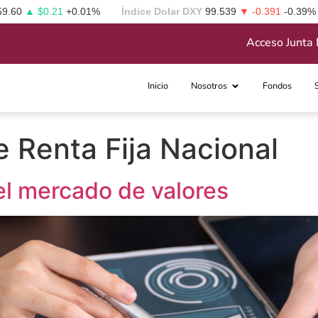
59.60
▲ $0.21
+0.01%
Índice Dolar DXY
99.539
▼ -0.391
-0.39%
Acceso Junta 
Inicio
Nosotros
Fondos
 Renta Fija Nacional
 el mercado de valores