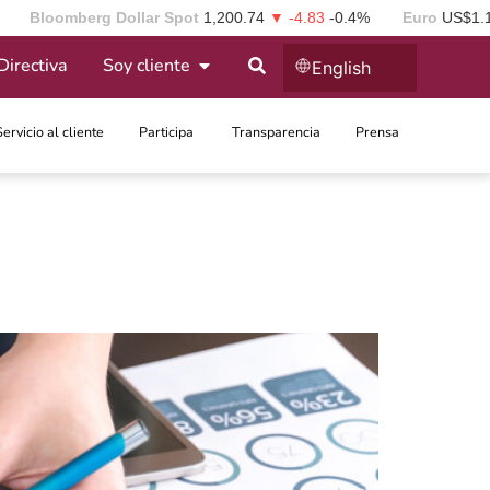
Bloomberg Dollar Spot
1,200.74
▼ -4.83
-0.4%
Euro
US$1.
Directiva
Soy cliente
English
Servicio al cliente
Participa ​
Transparencia
Prensa