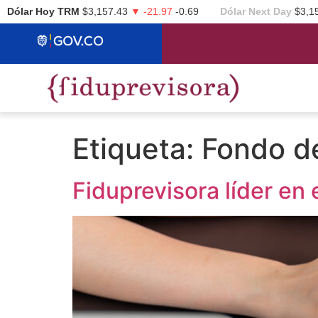
Dólar Hoy TRM
$3,157.43
▼ -21.97
-0.69
Dólar Next Day
$3,1
Etiqueta:
Fondo de
Fiduprevisora líder en