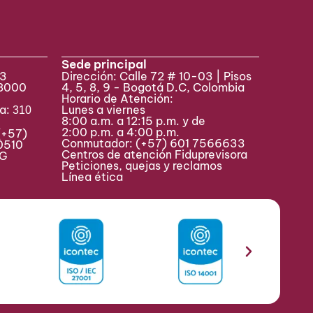
Sede principal
33
Dirección: Calle 72 # 10-03 | Pisos
 8000
4, 5, 8, 9 - Bogotá D.C, Colombia
Horario de Atención:
va:
Lunes a viernes
310
8:00 a.m. a 12:15 p.m. y de
2:00 p.m. a 4:00 p.m.
(+57)
Conmutador:
(+57) 601 7566633
0510
Centros de atención Fiduprevisora
MAG
Peticiones, quejas y reclamos
Línea ética