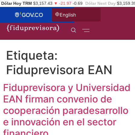
Dólar Hoy TRM
$3,157.43
▼ -21.97
-0.69
Dólar Next Day
$3,159.3
English
Etiqueta:
Fiduprevisora EAN
Fiduprevisora y Universidad
EAN firman convenio de
cooperación paradesarrollo
e innovación en el sector
financiero