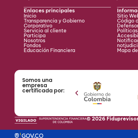
Enlaces principales
Informa
Inicio
Sitio W
Transparencia y Gobierno
Código 
Corporativo
Defensor
Servicio al cliente
Políticas
Participa ​
Accesibi
Nosotros
Notificac
Fondos
notjudic
Educación Financiera
Mapa del
Somos una
empresa
certificada por:
© 2026 Fidupreviso