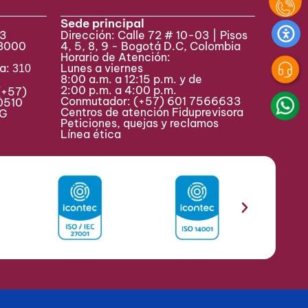
Sede principal
33
Dirección: Calle 72 # 10-03 | Pisos
 8000
4, 5, 8, 9 - Bogotá D.C, Colombia
Horario de Atención:
va:
Lunes a viernes
310
8:00 a.m. a 12:15 p.m. y de
2:00 p.m. a 4:00 p.m.
(+57)
Conmutador:
(+57) 601 7566633
0510
Centros de atención Fiduprevisora
MAG
Peticiones, quejas y reclamos
Línea ética