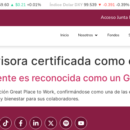
59.60
▲ $0.21
+0.01%
Índice Dolar DXY
99.539
▼ -0.391
-0.39%
Acceso Junta 
Inicio
Nosotros
Fondos
isora certificada como 
nte es reconocida como un G
ación Great Place to Work, confirmándose como una de las e
y bienestar para sus colaboradores.