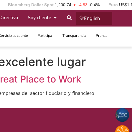
Bloomberg Dollar Spot
1,200.74
▼ -4.83
-0.4%
Euro
US$1.
Directiva
Soy cliente
English
Servicio al cliente
Participa ​
Transparencia
Prensa
excelente lugar
reat Place to Work
mpresas del sector fiduciario y financiero