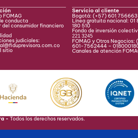
ción
Servicio al cliente
eb FOMAG
Bogotá:
(+57) 601 75666
de conducta
Línea gratuita nacional: 01
 del consumidor financiero
180 510
Fondo de inversión colecti
lidad
221 3245
iones judiciales:
FOMAG y Otros Negocios: 
ial@fiduprevisora.com.co
601-7562444 – 01800018
 sitio
Canales de atención FO
ra -
Todos los derechos reservados.