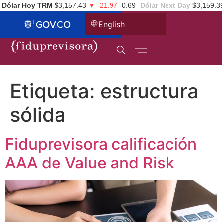
Dólar Hoy TRM
$3,157.43
▼ -21.97
-0.69
Dólar Next Day
$3,159.3
English
Etiqueta:
estructura
sólida
Fiduprevisora calificación
AAA de Value and Risk