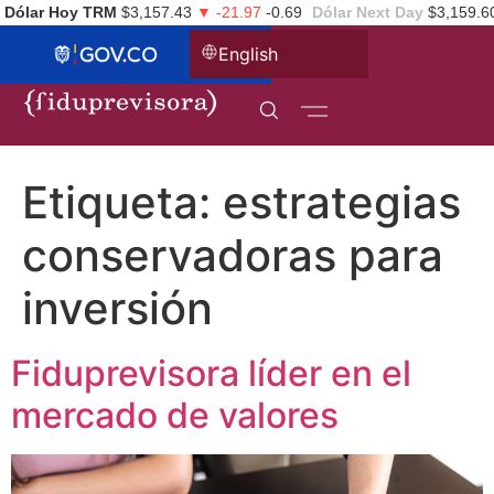
Dólar Hoy TRM
$3,157.43
▼ -21.97
-0.69
Dólar Next Day
$3,159.6
English
Etiqueta:
estrategias
conservadoras para
inversión
Fiduprevisora líder en el
mercado de valores