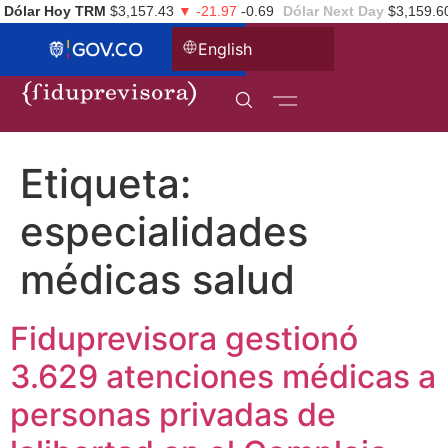
Dólar Hoy TRM
$3,157.43
▼ -21.97
-0.69
Dólar Next Day
$3,159.6
English
Etiqueta:
especialidades
médicas salud
Fiduprevisora gestionó
3.629 atenciones médicas a
personas privadas de