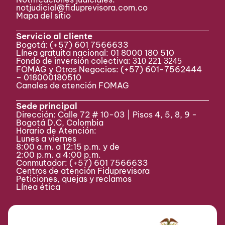
notjudicial@fiduprevisora.com.co
Mapa del sitio
Servicio al cliente
Bogotá:
(+57) 601 7566633
Línea gratuita nacional: 01 8000 180 510
Fondo de inversión colectiva:
310 221 3245
FOMAG y Otros Negocios: (+57) 601-7562444
– 018000180510
Canales de atención FOMAG
Sede principal
Dirección: Calle 72 # 10-03 | Pisos 4, 5, 8, 9 -
Bogotá D.C, Colombia
Horario de Atención:
Lunes a viernes
8:00 a.m. a 12:15 p.m. y de
2:00 p.m. a 4:00 p.m.
Conmutador:
(+57) 601 7566633
Centros de atención Fiduprevisora
Peticiones, quejas y reclamos
Línea ética