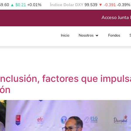
59.60
▲ $0.21
+0.01%
Índice Dolar DXY
99.539
▼ -0.391
-0.39%
Acceso Junta 
Inicio
Nosotros
Fondos
nclusión, factores que impulsa
ión