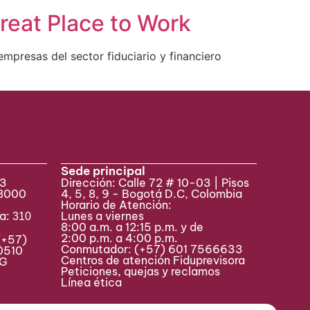
reat Place to Work
mpresas del sector fiduciario y financiero
Sede principal
33
Dirección: Calle 72 # 10-03 | Pisos
 8000
4, 5, 8, 9 - Bogotá D.C, Colombia
Horario de Atención:
va:
Lunes a viernes
310
8:00 a.m. a 12:15 p.m. y de
2:00 p.m. a 4:00 p.m.
(+57)
Conmutador:
(+57) 601 7566633
0510
Centros de atención Fiduprevisora
MAG
Peticiones, quejas y reclamos
Línea ética