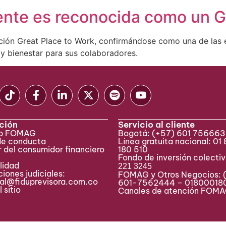
nte es reconocida como un G
ación Great Place to Work, confirmándose como una de las e
y bienestar para sus colaboradores.
ción
Servicio al cliente
eb FOMAG
Bogotá:
(+57) 601 75666
de conducta
Línea gratuita nacional: 01
 del consumidor financiero
180 510
Fondo de inversión colecti
lidad
221 3245
iones judiciales:
FOMAG y Otros Negocios: 
ial@fiduprevisora.com.co
601-7562444 – 01800018
 sitio
Canales de atención FO