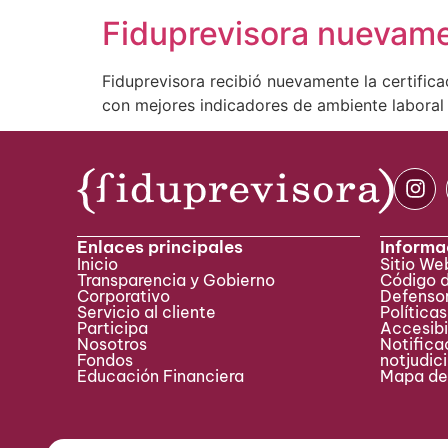
Fiduprevisora nuevame
Fiduprevisora recibió nuevamente la certific
con mejores indicadores de ambiente laboral 
Enlaces principales
Informa
Inicio
Sitio W
Transparencia y Gobierno
Código 
Corporativo
Defensor
Servicio al cliente
Políticas
Participa ​
Accesibi
Nosotros
Notificac
Fondos
notjudic
Educación Financiera
Mapa del