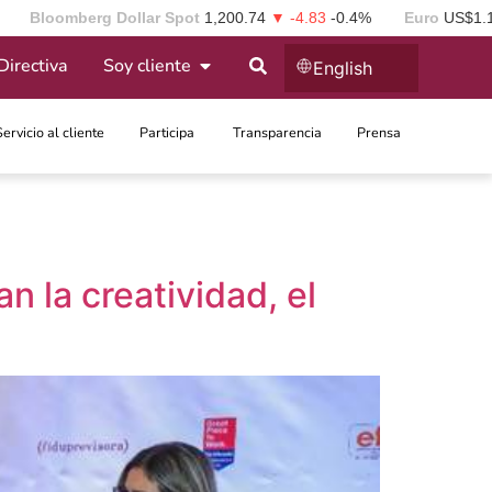
Bloomberg Dollar Spot
1,200.74
▼ -4.83
-0.4%
Euro
US$1.
Directiva
Soy cliente
English
Servicio al cliente
Participa ​
Transparencia
Prensa
n la creatividad, el