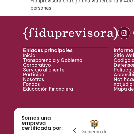
Fiduprevisora entregó una vía terciaria y 40
personas
Enlaces principales
Informa
Inicio
Sitio W
Transparencia y Gobierno
Código 
Corporativo
Defensor
Servicio al cliente
Políticas
Participa ​
Accesibi
Nosotros
Notificac
Fondos
notjudic
Educación Financiera
Mapa del
Somos una
empresa
certificada por: