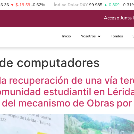
56.36
▼ $-19.59
-0.62%
Índice Dolar DXY
99.985
▲ 0.309
+0.31
Acceso Junta 
Inicio
Nosotros
Fondos
 de computadores
la recuperación de una vía ter
omunidad estudiantil en Lérida
s del mecanismo de Obras por