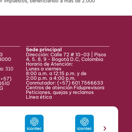
or Impuestos, beneficiando a más de 2.000
Sede principal
33
Dirección: Calle 72 # 10-03 | Pisos
 8000
4, 5, 8, 9 - Bogotá D.C, Colombia
Horario de Atención:
va:
Lunes a viernes
310
8:00 a.m. a 12:15 p.m. y de
2:00 p.m. a 4:00 p.m.
(+57)
Conmutador:
(+57) 601 7566633
0510
Centros de atención Fiduprevisora
MAG
Peticiones, quejas y reclamos
Línea ética