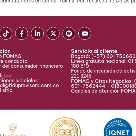
0 computadores en Lérida, Tolima, con recursos de Obras p
ción
Servicio al cliente
eb FOMAG
Bogotá:
(+57) 601 75666
de conducta
Línea gratuita nacional: 01
 del consumidor financiero
180 510
Fondo de inversión colecti
lidad
221 3245
iones judiciales:
FOMAG y Otros Negocios: 
ial@fiduprevisora.com.co
601-7562444 – 01800018
 sitio
Canales de atención FO