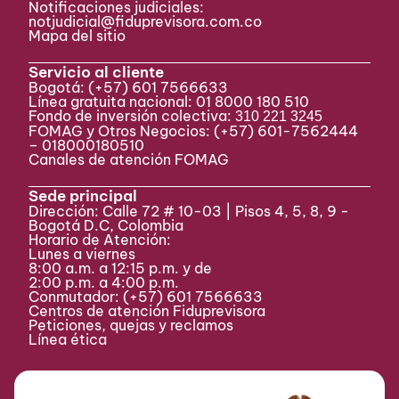
Notificaciones judiciales:
notjudicial@fiduprevisora.com.co
Mapa del sitio
Servicio al cliente
Bogotá:
(+57) 601 7566633
Línea gratuita nacional: 01 8000 180 510
Fondo de inversión colectiva:
310 221 3245
FOMAG y Otros Negocios: (+57) 601-7562444
– 018000180510
Canales de atención FOMAG
Sede principal
Dirección: Calle 72 # 10-03 | Pisos 4, 5, 8, 9 -
Bogotá D.C, Colombia
Horario de Atención:
Lunes a viernes
8:00 a.m. a 12:15 p.m. y de
2:00 p.m. a 4:00 p.m.
Conmutador:
(+57) 601 7566633
Centros de atención Fiduprevisora
Peticiones, quejas y reclamos
Línea ética