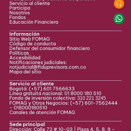
Servicio al cliente
Participa ​
Nosotros
Fondos
Educación Financiera
Información
Sitio Web FOMAG
Código de conducta
Defensor del consumidor financiero
Políticas
Accesibilidad
Notificaciones judiciales:
notjudicial@fiduprevisora.com.co
Mapa del sitio
Servicio al cliente
Bogotá:
(+57) 601 7566633
Línea gratuita nacional: 01 8000 180 510
Fondo de inversión colectiva:
310 221 3245
FOMAG y Otros Negocios: (+57) 601-7562444
– 018000180510
Canales de atención FOMAG
Sede principal
Dirección: Calle 72 # 10-03 | Pisos 4, 5, 8, 9 -