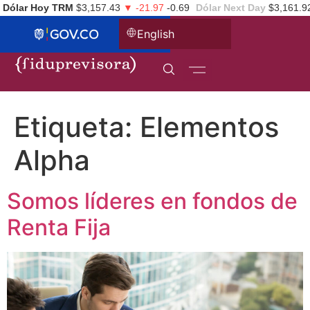
Dólar Hoy TRM
$3,157.43
▼ -21.97
-0.69
Dólar Next Day
$3,161.9
English
Etiqueta:
Elementos
Alpha
Somos líderes en fondos de
Renta Fija