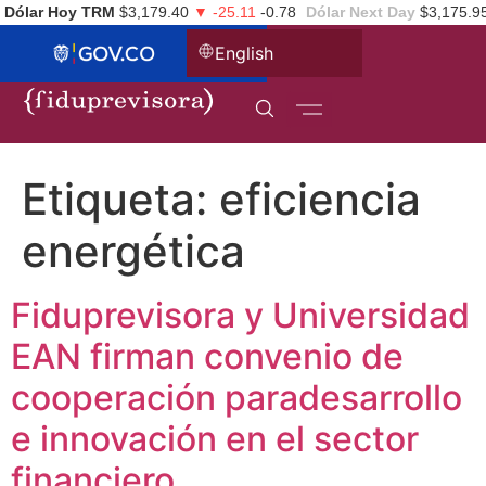
Dólar Hoy TRM
$3,179.40
▼ -25.11
-0.78
Dólar Next Day
$3,175.9
English
Etiqueta:
eficiencia
energética
Fiduprevisora y Universidad
EAN firman convenio de
cooperación paradesarrollo
e innovación en el sector
financiero