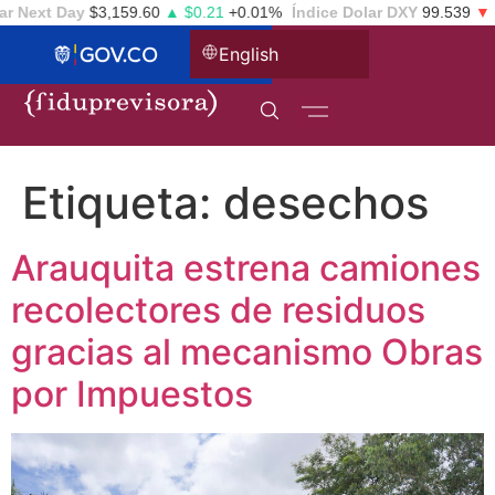
r Next Day
$3,159.60
▲ $0.21
+0.01%
Índice Dolar DXY
99.539
▼ -
English
Etiqueta:
desechos
Arauquita estrena camiones
recolectores de residuos
gracias al mecanismo Obras
por Impuestos