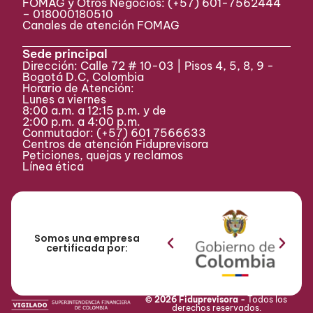
FOMAG y Otros Negocios: (+57) 601-7562444
– 018000180510
Canales de atención FOMAG
Sede principal
Dirección: Calle 72 # 10-03 | Pisos 4, 5, 8, 9 -
Bogotá D.C, Colombia
Horario de Atención:
Lunes a viernes
8:00 a.m. a 12:15 p.m. y de
2:00 p.m. a 4:00 p.m.
Conmutador:
(+57) 601 7566633
Centros de atención Fiduprevisora
Peticiones, quejas y reclamos
Línea ética
Somos una empresa
certificada por:
© 2026 Fiduprevisora -
Todos los
derechos reservados.