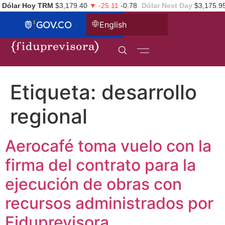
Dólar Hoy TRM
$3,179.40
▼ -25.11
-0.78
Dólar Next Day
$3,175.9
English
Etiqueta:
desarrollo
regional
Aerocafé toma vuelo con la
firma del contrato para la
ejecución de obras con
recursos administrados por
Fiduprevisora