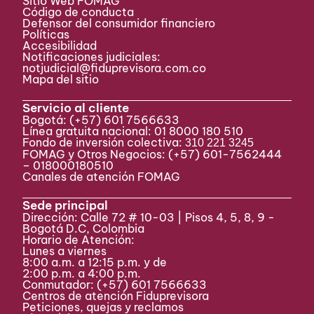
Sitio Web FOMAG
Código de conducta
Defensor del consumidor financiero
Políticas
Accesibilidad
Notificaciones judiciales:
notjudicial@fiduprevisora.com.co
Mapa del sitio
Servicio al cliente
Bogotá:
(+57) 601 7566633
Línea gratuita nacional: 01 8000 180 510
Fondo de inversión colectiva:
310 221 3245
FOMAG y Otros Negocios: (+57) 601-7562444
– 018000180510
Canales de atención FOMAG
Sede principal
Dirección: Calle 72 # 10-03 | Pisos 4, 5, 8, 9 -
Bogotá D.C, Colombia
Horario de Atención:
Lunes a viernes
8:00 a.m. a 12:15 p.m. y de
2:00 p.m. a 4:00 p.m.
Conmutador:
(+57) 601 7566633
Centros de atención Fiduprevisora
Peticiones, quejas y reclamos