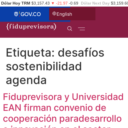
Dólar Hoy TRM
$3,157.43
▼ -21.97
-0.69
Dólar Next Day
$3,159.6
English
Etiqueta:
desafíos
sostenibilidad
agenda
Fiduprevisora y Universidad
EAN firman convenio de
cooperación paradesarrollo