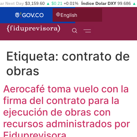
r Next Day
$3,159.60
▲ $0.21
+0.01%
Índice Dolar DXY
99.686
▲ 0
English
Etiqueta:
contrato de
obras
Aerocafé toma vuelo con la
firma del contrato para la
ejecución de obras con
recursos administrados por
Fiduprevisora