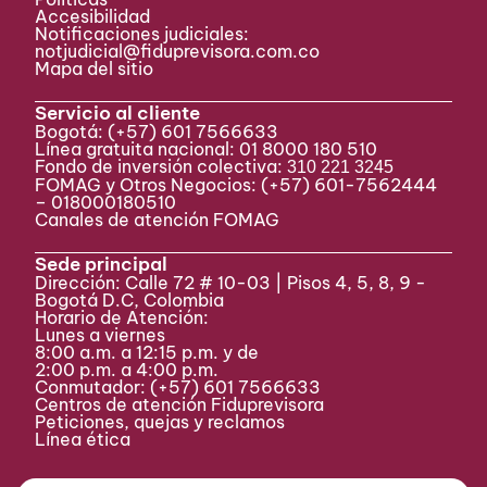
Accesibilidad
Notificaciones judiciales:
notjudicial@fiduprevisora.com.co
Mapa del sitio
Servicio al cliente
Bogotá:
(+57) 601 7566633
Línea gratuita nacional: 01 8000 180 510
Fondo de inversión colectiva:
310 221 3245
FOMAG y Otros Negocios: (+57) 601-7562444
– 018000180510
Canales de atención FOMAG
Sede principal
Dirección: Calle 72 # 10-03 | Pisos 4, 5, 8, 9 -
Bogotá D.C, Colombia
Horario de Atención:
Lunes a viernes
8:00 a.m. a 12:15 p.m. y de
2:00 p.m. a 4:00 p.m.
Conmutador:
(+57) 601 7566633
Centros de atención Fiduprevisora
Peticiones, quejas y reclamos
Línea ética