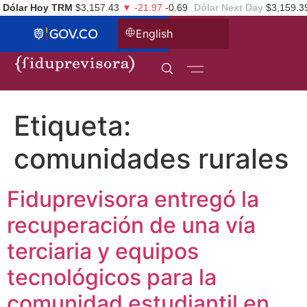
Dólar Hoy TRM
$3,157.43
▼ -21.97
-0.69
Dólar Next Day
$3,159.3
English
Etiqueta:
comunidades rurales
Fiduprevisora entregó la
recuperación de una vía
terciaria y equipos
tecnológicos para la
comunidad estudiantil en