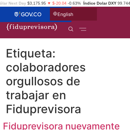
lar Next Day
$3,175.95
▼ $-20.04
-0.63%
Índice Dolar DXY
99.744
English
Etiqueta:
colaboradores
orgullosos de
trabajar en
Fiduprevisora
Fiduprevisora nuevamente