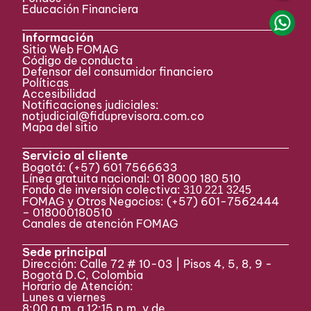
Educación Financiera
Información
Sitio Web FOMAG
Código de conducta
Defensor del consumidor financiero
Políticas
Accesibilidad
Notificaciones judiciales:
notjudicial@fiduprevisora.com.co
Mapa del sitio
Servicio al cliente
Bogotá:
(+57) 601 7566633
Línea gratuita nacional: 01 8000 180 510
Fondo de inversión colectiva:
310 221 3245
FOMAG y Otros Negocios: (+57) 601-7562444
– 018000180510
Canales de atención FOMAG
Sede principal
Dirección: Calle 72 # 10-03 | Pisos 4, 5, 8, 9 -
Bogotá D.C, Colombia
Horario de Atención:
Lunes a viernes
8:00 a.m. a 12:15 p.m. y de