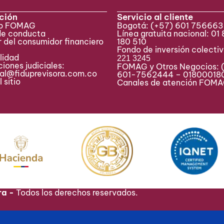
ción
Servicio al cliente
eb FOMAG
Bogotá:
(+57) 601 75666
de conducta
Línea gratuita nacional: 01
 del consumidor financiero
180 510
Fondo de inversión colecti
lidad
221 3245
iones judiciales:
FOMAG y Otros Negocios: 
ial@fiduprevisora.com.co
601-7562444 – 01800018
 sitio
Canales de atención FO
ra -
Todos los derechos reservados.