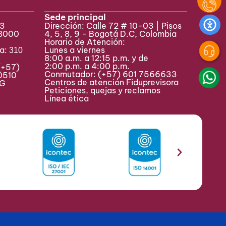
Sede principal
33
Dirección: Calle 72 # 10-03 | Pisos
 8000
4, 5, 8, 9 - Bogotá D.C, Colombia
Horario de Atención:
va:
Lunes a viernes
310
8:00 a.m. a 12:15 p.m. y de
2:00 p.m. a 4:00 p.m.
(+57)
Conmutador:
(+57) 601 7566633
0510
Centros de atención Fiduprevisora
MAG
Peticiones, quejas y reclamos
Línea ética