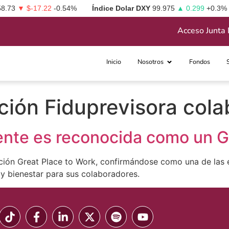
58.73
▼ $-17.22
-0.54%
Índice Dolar DXY
99.975
▲ 0.299
+0.3%
Acceso Junta 
Inicio
Nosotros
Fondos
ación Fiduprevisora col
nte es reconocida como un G
ación Great Place to Work, confirmándose como una de las e
y bienestar para sus colaboradores.