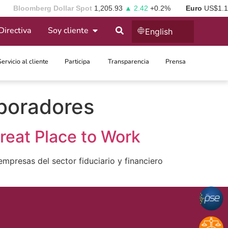
Bloomberg Dollar Spot
1,205.93
▲ 2.42
+0.2%
Euro
US$1.
Directiva
Soy cliente
English
Servicio al cliente
Participa ​
Transparencia
Prensa
aboradores
reat Place to Work
mpresas del sector fiduciario y financiero