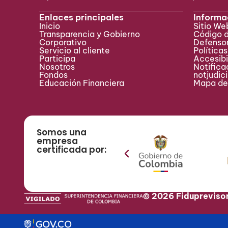
Enlaces principales
Informa
Inicio
Sitio W
Transparencia y Gobierno
Código 
Corporativo
Defensor
Servicio al cliente
Políticas
Participa ​
Accesibi
Nosotros
Notificac
Fondos
notjudic
Educación Financiera
Mapa del
Somos una
empresa
certificada por:
© 2026 Fidupreviso