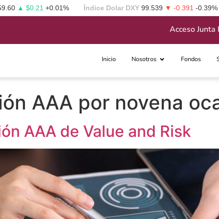
59.60
▲ $0.21
+0.01%
Índice Dolar DXY
99.539
▼ -0.391
-0.39%
Acceso Junta 
Inicio
Nosotros
Fondos
ción AAA por novena oc
ción AAA de Value and Risk