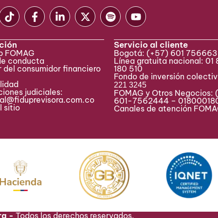
ción
Servicio al cliente
eb FOMAG
Bogotá:
(+57) 601 75666
de conducta
Línea gratuita nacional: 01
 del consumidor financiero
180 510
Fondo de inversión colecti
lidad
221 3245
iones judiciales:
FOMAG y Otros Negocios: 
ial@fiduprevisora.com.co
601-7562444 – 01800018
 sitio
Canales de atención FO
ra -
Todos los derechos reservados.