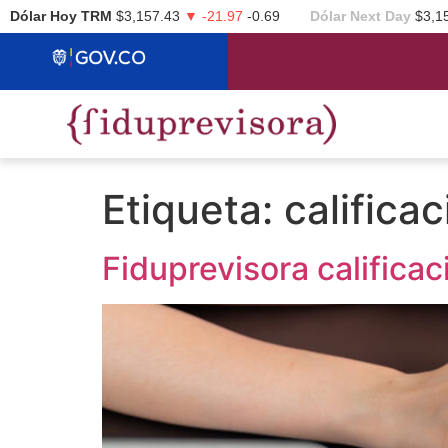
Dólar Hoy TRM
$3,157.43
▼ -21.97
-0.69
Dólar Next Day
$3,1
Etiqueta:
califica
Fiduprevisora califica