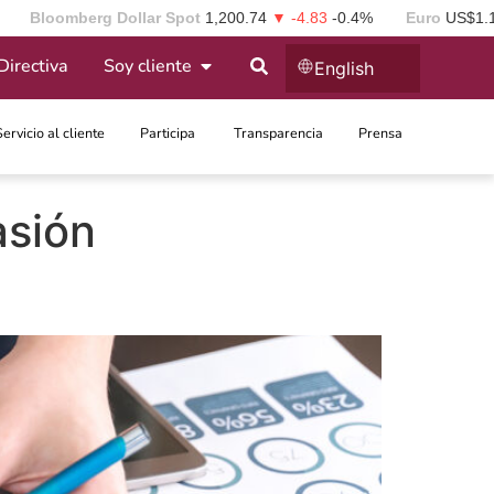
Bloomberg Dollar Spot
1,200.74
▼ -4.83
-0.4%
Euro
US$1.
Directiva
Soy cliente
English
Servicio al cliente
Participa ​
Transparencia
Prensa
asión