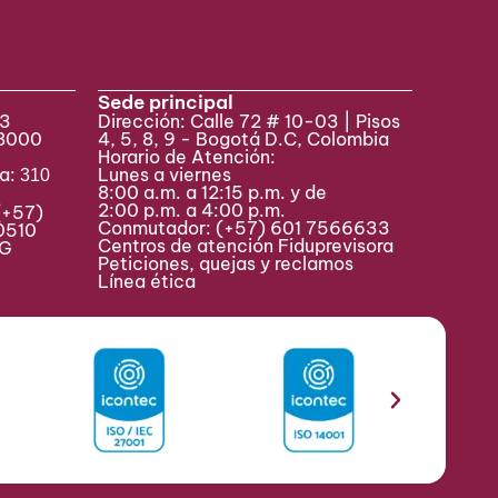
Sede principal
33
Dirección: Calle 72 # 10-03 | Pisos
 8000
4, 5, 8, 9 - Bogotá D.C, Colombia
Horario de Atención:
va:
Lunes a viernes
310
8:00 a.m. a 12:15 p.m. y de
2:00 p.m. a 4:00 p.m.
(+57)
Conmutador:
(+57) 601 7566633
0510
Centros de atención Fiduprevisora
MAG
Peticiones, quejas y reclamos
Línea ética