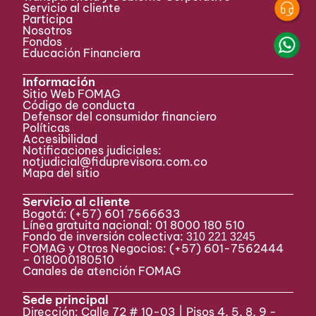
Servicio al cliente
Participa ​
Nosotros
Fondos
Educación Financiera
Información
Sitio Web FOMAG
Código de conducta
Defensor del consumidor financiero
Políticas
Accesibilidad
Notificaciones judiciales:
notjudicial@fiduprevisora.com.co
Mapa del sitio
Servicio al cliente
Bogotá:
(+57) 601 7566633
Línea gratuita nacional: 01 8000 180 510
Fondo de inversión colectiva:
310 221 3245
FOMAG y Otros Negocios: (+57) 601-7562444
– 018000180510
Canales de atención FOMAG
Sede principal
Dirección: Calle 72 # 10-03 | Pisos 4, 5, 8, 9 -