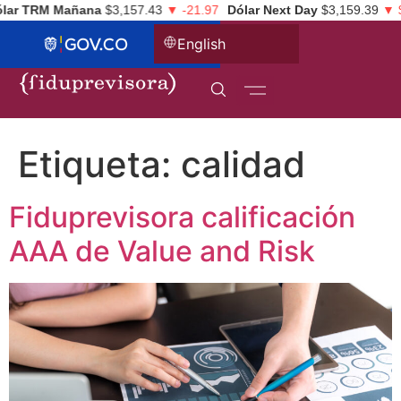
ar TRM Mañana
$3,157.43
▼ -21.97
Dólar Next Day
$3,159.39
▼ $-
English
Etiqueta:
calidad
Fiduprevisora calificación
AAA de Value and Risk