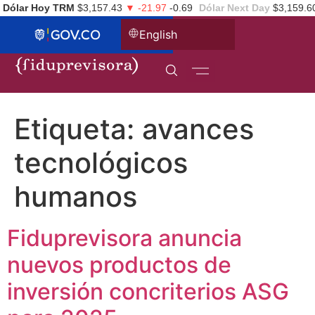
Dólar Hoy TRM
$3,157.43
▼ -21.97
-0.69
Dólar Next Day
$3,159.6
English
Etiqueta:
avances
tecnológicos
humanos
Fiduprevisora anuncia
nuevos productos de
inversión concriterios ASG