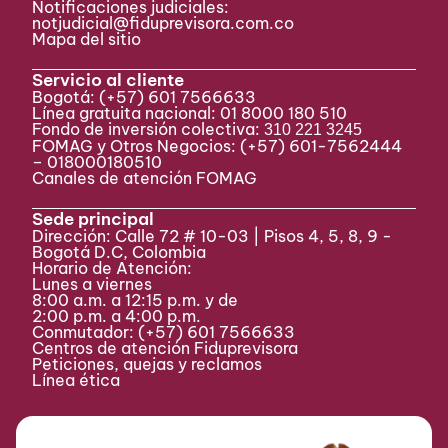
Notificaciones judiciales:
notjudicial@fiduprevisora.com.co
Mapa del sitio
Servicio al cliente
Bogotá:
(+57) 601 7566633
Línea gratuita nacional: 01 8000 180 510
Fondo de inversión colectiva:
310 221 3245
FOMAG y Otros Negocios: (+57) 601-7562444
– 018000180510
Canales de atención FOMAG
Sede principal
Dirección: Calle 72 # 10-03 | Pisos 4, 5, 8, 9 -
Bogotá D.C, Colombia
Horario de Atención:
Lunes a viernes
8:00 a.m. a 12:15 p.m. y de
2:00 p.m. a 4:00 p.m.
Conmutador:
(+57) 601 7566633
Centros de atención Fiduprevisora
Peticiones, quejas y reclamos
Línea ética