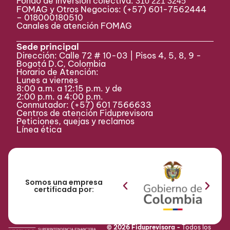
Fondo de inversión colectiva:
310 221 3245
FOMAG y Otros Negocios: (+57) 601-7562444
– 018000180510
Canales de atención FOMAG
Sede principal
Dirección: Calle 72 # 10-03 | Pisos 4, 5, 8, 9 -
Bogotá D.C, Colombia
Horario de Atención:
Lunes a viernes
8:00 a.m. a 12:15 p.m. y de
2:00 p.m. a 4:00 p.m.
Conmutador:
(+57) 601 7566633
Centros de atención Fiduprevisora
Peticiones, quejas y reclamos
Línea ética
Somos una empresa
certificada por:
© 2026 Fiduprevisora -
Todos los