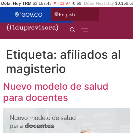
Dólar Hoy TRM
$3,157.43
▼ -21.97
-0.69
Dólar Next Day
$3,159.6
English
Etiqueta:
afiliados al
magisterio
Nuevo modelo de salud
para docentes