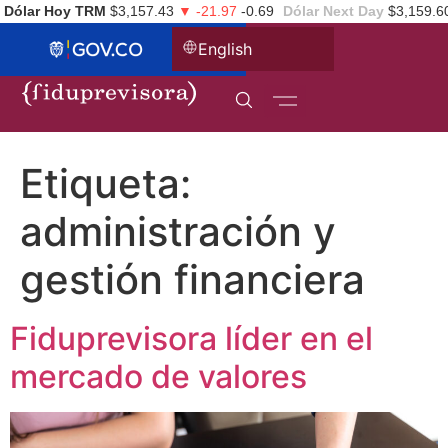
Dólar Hoy TRM
$3,157.43
▼ -21.97
-0.69
Dólar Next Day
$3,159.6
English
Etiqueta:
administración y
gestión financiera
Fiduprevisora líder en el
mercado de valores