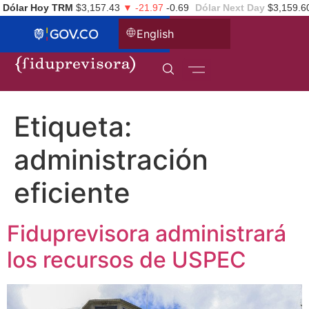
Dólar Hoy TRM
$3,157.43
▼ -21.97
-0.69
Dólar Next Day
$3,159.6
English
Etiqueta:
administración
eficiente
Fiduprevisora administrará
los recursos de USPEC