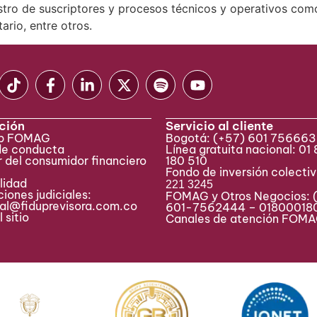
astro de suscriptores y procesos técnicos y operativos como
ario, entre otros.
ción
Servicio al cliente
eb FOMAG
Bogotá:
(+57) 601 75666
de conducta
Línea gratuita nacional: 01
 del consumidor financiero
180 510
Fondo de inversión colecti
lidad
221 3245
iones judiciales:
FOMAG y Otros Negocios: 
ial@fiduprevisora.com.co
601-7562444 – 01800018
 sitio
Canales de atención FO