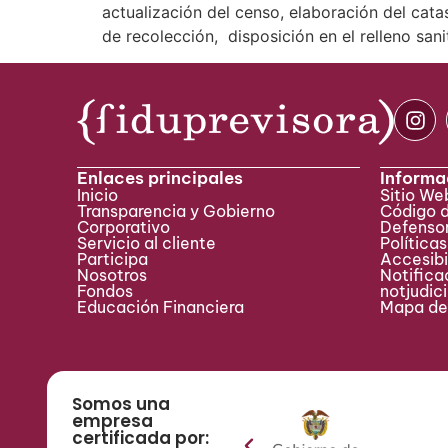
actualización del censo, elaboración del cat
de recolección, disposición en el relleno sanit
Enlaces principales
Informa
Inicio
Sitio W
Transparencia y Gobierno
Código 
Corporativo
Defensor
Servicio al cliente
Políticas
Participa ​
Accesibi
Nosotros
Notificac
Fondos
notjudic
Educación Financiera
Mapa del
Somos una
empresa
certificada por: