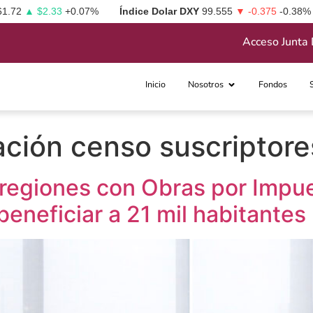
61.72
▲ $2.33
+0.07%
Índice Dolar DXY
99.555
▼ -0.375
-0.38%
Acceso Junta 
Inicio
Nosotros
Fondos
ación censo suscriptore
 regiones con Obras por Impu
beneficiar a 21 mil habitantes