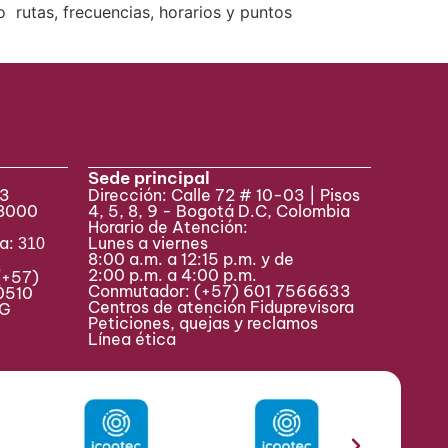
 rutas, frecuencias, horarios y puntos
Sede principal
33
Dirección: Calle 72 # 10-03 | Pisos
 8000
4, 5, 8, 9 - Bogotá D.C, Colombia
Horario de Atención:
va:
Lunes a viernes
310
8:00 a.m. a 12:15 p.m. y de
2:00 p.m. a 4:00 p.m.
(+57)
Conmutador:
(+57) 601 7566633
0510
Centros de atención Fiduprevisora
MAG
Peticiones, quejas y reclamos
Línea ética