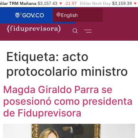
lar TRM Mañana
$3,157.43
▼ -21.97
Dólar Next Day
$3,159.39
▼ $
English
Etiqueta:
acto
protocolario ministro
Magda Giraldo Parra se
posesionó como presidenta
de Fiduprevisora