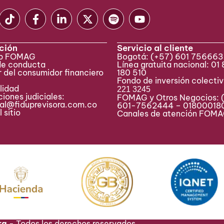
ción
Servicio al cliente
eb FOMAG
Bogotá:
(+57) 601 75666
de conducta
Línea gratuita nacional: 01
 del consumidor financiero
180 510
Fondo de inversión colecti
lidad
221 3245
iones judiciales:
FOMAG y Otros Negocios: 
ial@fiduprevisora.com.co
601-7562444 – 01800018
 sitio
Canales de atención FO
ra -
Todos los derechos reservados.