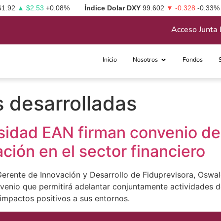
61.92
▲ $2.53
+0.08%
Índice Dolar DXY
99.602
▼ -0.328
-0.33%
Acceso Junta 
Inicio
Nosotros
Fondos
 desarrolladas
rsidad EAN firman convenio d
ción en el sector financiero
 Gerente de Innovación y Desarrollo de Fiduprevisora, Oswal
 convenio que permitirá adelantar conjuntamente actividades 
 impactos positivos a sus entornos.