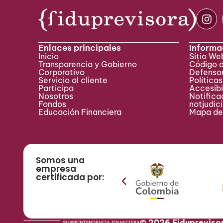
Enlaces principales
Informa
Inicio
Sitio W
Transparencia y Gobierno
Código 
Corporativo
Defensor
Servicio al cliente
Políticas
Participa ​
Accesibi
Nosotros
Notificac
Fondos
notjudic
Educación Financiera
Mapa del
Somos una
empresa
certificada por:
© 2026 Fidupreviso