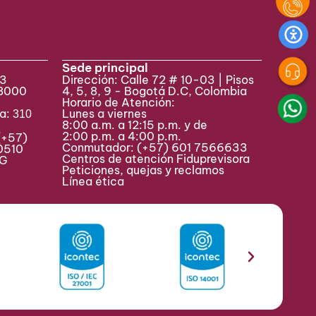
Sede principal
33
Dirección: Calle 72 # 10-03 | Pisos
 8000
4, 5, 8, 9 - Bogotá D.C, Colombia
Horario de Atención:
va:
Lunes a viernes
310
8:00 a.m. a 12:15 p.m. y de
2:00 p.m. a 4:00 p.m.
(+57)
Conmutador:
(+57) 601 7566633
0510
Centros de atención Fiduprevisora
MAG
Peticiones, quejas y reclamos
Línea ética