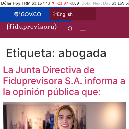
Dólar Hoy TRM
$3,157.43
▼ -21.97
-0.69
Dólar Next Day
$3,159.6
English
Etiqueta:
abogada
La Junta Directiva de
Fiduprevisora S.A. informa a
la opinión pública que: