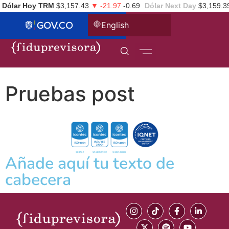
Dólar Hoy TRM
$3,157.43
▼ -21.97
-0.69
Dólar Next Day
$3,159.3
English
Pruebas post
Añade aquí tu texto de
cabecera