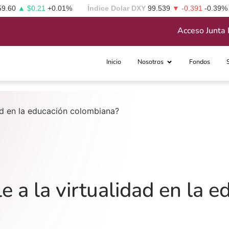
59.60
▲ $0.21
+0.01%
Índice Dolar DXY
99.539
▼ -0.391
-0.39%
Acceso Junta 
Inicio
Nosotros
Fondos
dad en la educación colombiana?
e a la virtualidad en la e