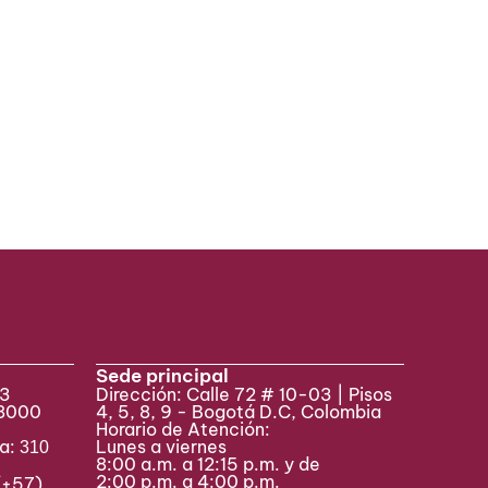
Sede principal
33
Dirección: Calle 72 # 10-03 | Pisos
 8000
4, 5, 8, 9 - Bogotá D.C, Colombia
Horario de Atención:
va:
Lunes a viernes
310
8:00 a.m. a 12:15 p.m. y de
2:00 p.m. a 4:00 p.m.
(+57)