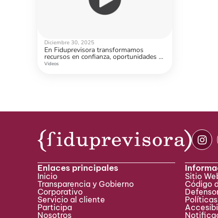
Diciembre 30, 2025
En Fiduprevisora transformamos
recursos en confianza, oportunidades y
bienestar.
Videos
Enlaces principales
Informa
Inicio
Sitio W
Transparencia y Gobierno
Código 
Corporativo
Defensor
Servicio al cliente
Políticas
Participa ​
Accesibi
Nosotros
Notificac