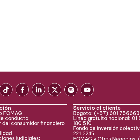
ción
Servicio al cliente
eb FOMAG
Bogotá:
(+57) 601 75666
de conducta
Línea gratuita nacional: 01
 del consumidor financiero
180 510
Fondo de inversión colecti
lidad
221 3245
iones judiciales:
FOMAG y Otros Negocios: 