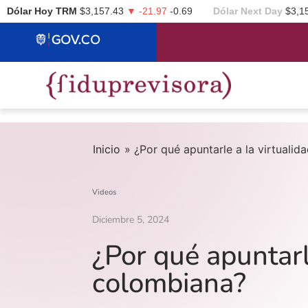
Dólar Hoy TRM
$3,157.43
▼ -21.97
-0.69
Dólar Next Day
$3,1
Inicio
»
¿Por qué apuntarle a la virtuali
Videos
Diciembre 5, 2024
¿Por qué apuntarl
colombiana?