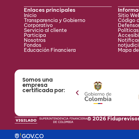
Enlaces principales
Informa
Inicio
Sitio W
Transparencia y Gobierno
Código 
Corporativo
Defensor
Servicio al cliente
Políticas
Participa ​
Accesibi
Nosotros
Notificac
Fondos
notjudic
Educación Financiera
Mapa del
Somos una
empresa
certificada por:
© 2026 Fidupreviso