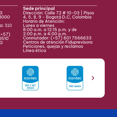
Sede principal
33
Dirección: Calle 72 # 10-03 | Pisos
 8000
4, 5, 8, 9 - Bogotá D.C, Colombia
Horario de Atención:
va:
Lunes a viernes
310
8:00 a.m. a 12:15 p.m. y de
2:00 p.m. a 4:00 p.m.
(+57)
Conmutador:
(+57) 601 7566633
0510
Centros de atención Fiduprevisora
MAG
Peticiones, quejas y reclamos
Línea ética