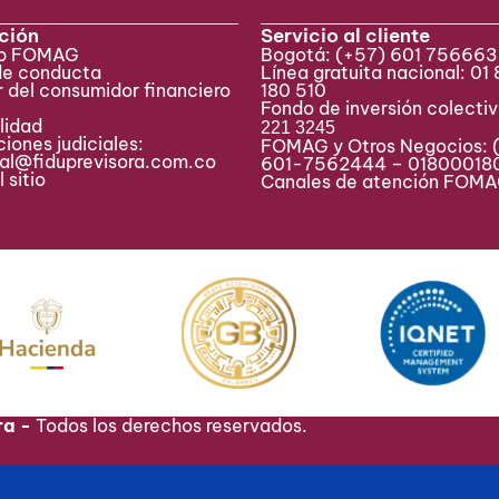
ción
Servicio al cliente
eb FOMAG
Bogotá:
(+57) 601 75666
de conducta
Línea gratuita nacional: 01
 del consumidor financiero
180 510
Fondo de inversión colecti
lidad
221 3245
iones judiciales:
FOMAG y Otros Negocios: 
ial@fiduprevisora.com.co
601-7562444 – 01800018
 sitio
Canales de atención FO
ra -
Todos los derechos reservados.