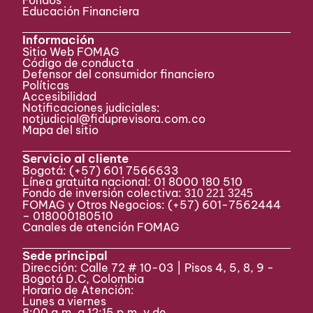
Fondos
Educación Financiera
Información
Sitio Web FOMAG
Código de conducta
Defensor del consumidor financiero
Políticas
Accesibilidad
Notificaciones judiciales:
notjudicial@fiduprevisora.com.co
Mapa del sitio
Servicio al cliente
Bogotá:
(+57) 601 7566633
Línea gratuita nacional: 01 8000 180 510
Fondo de inversión colectiva:
310 221 3245
FOMAG y Otros Negocios: (+57) 601-7562444
– 018000180510
Canales de atención FOMAG
Sede principal
Dirección: Calle 72 # 10-03 | Pisos 4, 5, 8, 9 -
Bogotá D.C, Colombia
Horario de Atención:
Lunes a viernes
8:00 a.m. a 12:15 p.m. y de