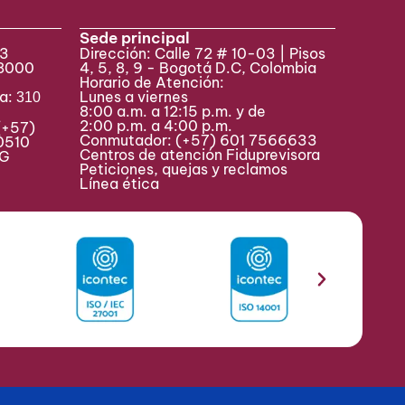
Sede principal
33
Dirección: Calle 72 # 10-03 | Pisos
 8000
4, 5, 8, 9 - Bogotá D.C, Colombia
Horario de Atención:
va:
Lunes a viernes
310
8:00 a.m. a 12:15 p.m. y de
2:00 p.m. a 4:00 p.m.
(+57)
Conmutador:
(+57) 601 7566633
0510
Centros de atención Fiduprevisora
MAG
Peticiones, quejas y reclamos
Línea ética