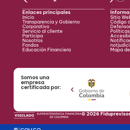
Enlaces principales
Informa
Inicio
Sitio W
Transparencia y Gobierno
Código 
Corporativo
Defensor
Servicio al cliente
Políticas
Participa ​
Accesibi
Nosotros
Notificac
Fondos
notjudic
Educación Financiera
Mapa del
Somos una
empresa
certificada por:
© 2026 Fidupreviso