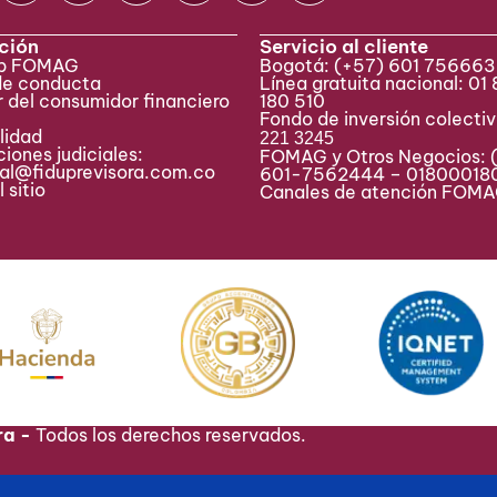
ción
Servicio al cliente
eb FOMAG
Bogotá:
(+57) 601 75666
de conducta
Línea gratuita nacional: 01
 del consumidor financiero
180 510
Fondo de inversión colecti
lidad
221 3245
iones judiciales:
FOMAG y Otros Negocios: 
ial@fiduprevisora.com.co
601-7562444 – 01800018
 sitio
Canales de atención FO
ra -
Todos los derechos reservados.