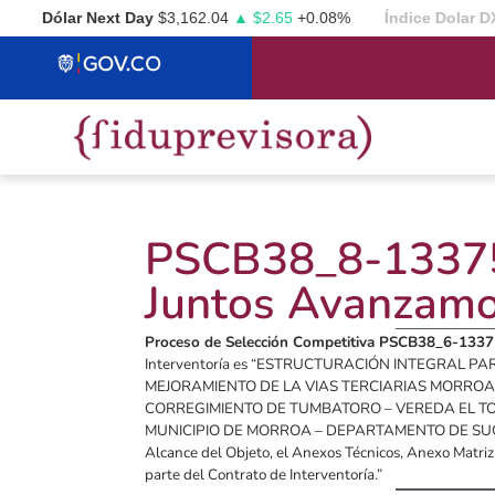
Dólar Next Day
$3,162.04
▲ $2.65
+0.08%
Índice Dolar DXY
PSCB38_8-133758
Juntos Avanzam
Proceso de Selección Competitiva PSCB38_6-13
Interventoría es “ESTRUCTURACIÓN INTEGRAL PA
MEJORAMIENTO DE LA VIAS TERCIARIAS MORROA 
CORREGIMIENTO DE TUMBATORO – VEREDA EL TO
MUNICIPIO DE MORROA – DEPARTAMENTO DE SUCRE” 
Alcance del Objeto, el Anexos Técnicos, Anexo Matr
parte del Contrato de Interventoría.”