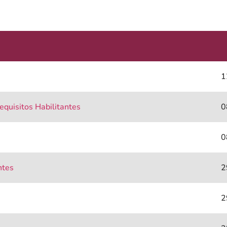
1
Requisitos Habilitantes
0
0
antes
2
2