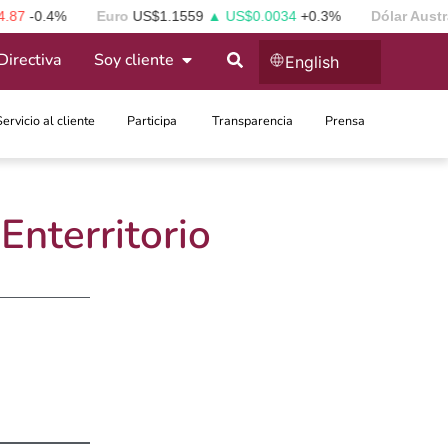
7
-0.4%
Euro
US$1.1559
▲ US$0.0034
+0.3%
Dólar Austral
Directiva
Soy cliente
English
Servicio al cliente
Participa ​
Transparencia
Prensa
nterritorio