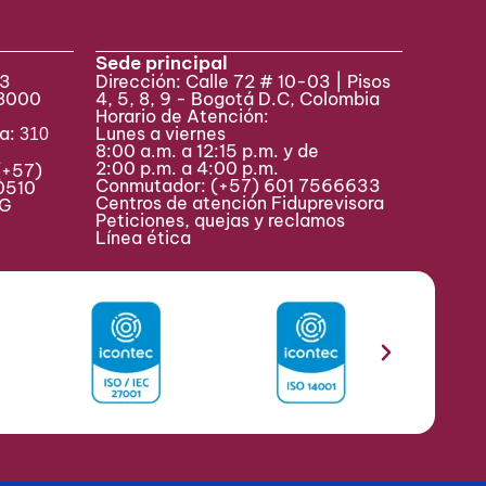
Sede principal
33
Dirección: Calle 72 # 10-03 | Pisos
 8000
4, 5, 8, 9 - Bogotá D.C, Colombia
Horario de Atención:
va:
Lunes a viernes
310
8:00 a.m. a 12:15 p.m. y de
2:00 p.m. a 4:00 p.m.
(+57)
Conmutador:
(+57) 601 7566633
0510
Centros de atención Fiduprevisora
MAG
Peticiones, quejas y reclamos
Línea ética