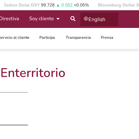
Índice Dolar DXY
99.728
▲ 0.052
+0.05%
Bloomberg Dollar 
Directiva
Soy cliente
English
Servicio al cliente
Participa ​
Transparencia
Prensa
nterritorio