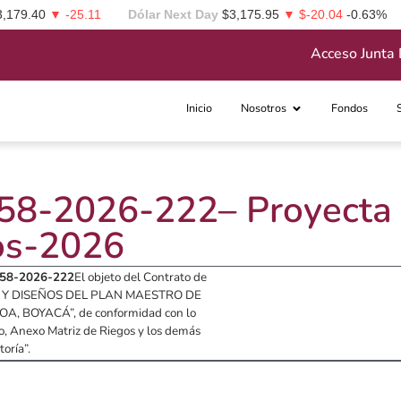
3,179.40
▼ -25.11
Dólar Next Day
$3,175.95
▼ $-20.04
-0.63%
Acceso Junta 
Inicio
Nosotros
Fondos
-2026-222– Proyecta E
os-2026
758-2026-222
El objeto del Contrato de
OS Y DISEÑOS DEL PLAN MAESTRO DE
BOYACÁ”, de conformidad con lo
co, Anexo Matriz de Riegos y los demás
oría”.