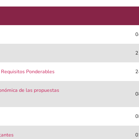
0
2
 Requisitos Ponderables
2
conómica de las propuestas
0
0
litantes
0