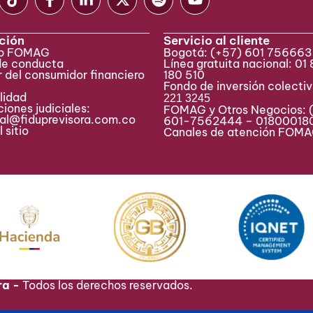
ción
Servicio al cliente
eb FOMAG
Bogotá:
(+57) 601 75666
de conducta
Línea gratuita nacional: 01
 del consumidor financiero
180 510
Fondo de inversión colecti
lidad
221 3245
iones judiciales:
FOMAG y Otros Negocios: 
ial@fiduprevisora.com.co
601-7562444 – 01800018
 sitio
Canales de atención FO
ra -
Todos los derechos reservados.